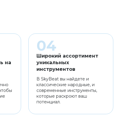
Широкий ассортимент
ь на
уникальных
инструментов
В SkyBeat вы найдете и
ично
классические народные, и
чтобы
современные инструменты,
ние
которые раскроют ваш
потенциал.