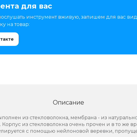
ента для вас
послушать инструмент вживую, запишем для вас вид
у на товар:
нтакте
Описание
полнен из стекловолокна, мембрана - из натуральн
 Корпус из стекловолокна очень прочен и в то же вр
лируется с помощью нейлоновой веревки, пропущ