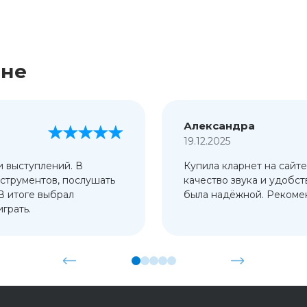
ине
Александра
19.12.2025
и выступлений. В
Купила кларнет на сайте
струментов, послушать
качество звука и удобст
 В итоге выбрал
была надёжной. Рекомен
грать.