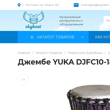
г. Москва, пр. Мира, 122
manager@skybeat.
Музыкальные
инструменты и
оборудование
КАТАЛОГ ТОВАРОВ
КАК КУ
Главная
/
Каталог товаров
/
Перкуссия, барабаны
/
Джембе YUKA DJFC10-1