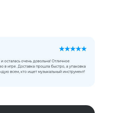
А
13
 и осталась очень довольна! Отличное
Ис
во в игре. Доставка прошла быстро, а упаковка
сп
дую всем, кто ищет музыкальный инструмент!
от
ко