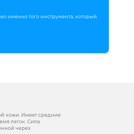
ео именно того инструмента, который
ой кожи. Имеет средние
емя легок. Сила
енной через