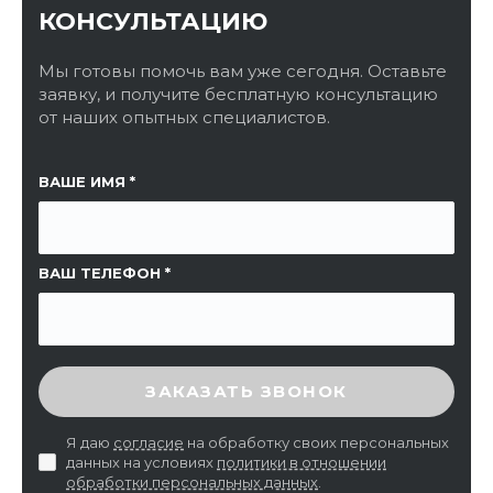
КОНСУЛЬТАЦИЮ
Мы готовы помочь вам уже сегодня. Оставьте
заявку, и получите бесплатную консультацию
от наших опытных специалистов.
ССЫЛКА НА СТРАНИЦУ
ВАШЕ ИМЯ
ВАШ ТЕЛЕФОН
ВВЕДИТЕ ПРОВЕРОЧНЫЙ КОД
ЗАКАЗАТЬ ЗВОНОК
Я даю
согласие
на обработку своих персональных
данных на условиях
политики в отношении
обработки персональных данных
.