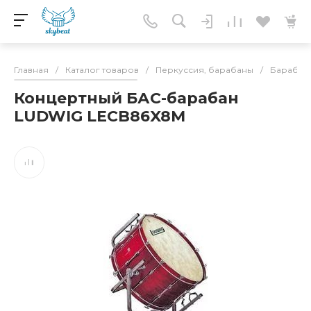
Главная
/
Каталог товаров
/
Перкуссия, барабаны
/
Барабан
Концертный БАС-барабан
LUDWIG LECB86X8M