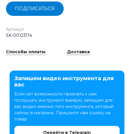
ПОДПИСАТЬСЯ
Артикул
SK-00123114
Способы оплаты
Доставка
Запишем видео инструмента для
вас
Если нет возможности приехать к нам
послушать инструмент вживую, запишем для
вас видео именно того инструмента, который
сейчас в магазине. Пришлите нам ссылку на
товар:
Перейти в Telegram