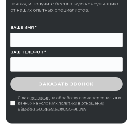
заявку, и получите бесплатную консультацию
от наших опытных специалистов.
ССЫЛКА НА СТРАНИЦУ
ВАШЕ ИМЯ
ВАШ ТЕЛЕФОН
ВВЕДИТЕ ПРОВЕРОЧНЫЙ КОД
ЗАКАЗАТЬ ЗВОНОК
Я даю
согласие
на обработку своих персональных
данных на условиях
политики в отношении
обработки персональных данных
.