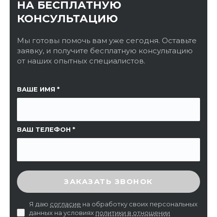
НА БЕСПЛАТНУЮ
КОНСУЛЬТАЦИЮ
Мы готовы помочь вам уже сегодня. Оставьте
заявку, и получите бесплатную консультацию
от наших опытных специалистов.
ССЫЛКА НА СТРАНИЦУ
ВАШЕ ИМЯ
ВАШ ТЕЛЕФОН
ВВЕДИТЕ ПРОВЕРОЧНЫЙ КОД
ЗАКАЗАТЬ ЗВОНОК
Я даю
согласие
на обработку своих персональных
данных на условиях
политики в отношении