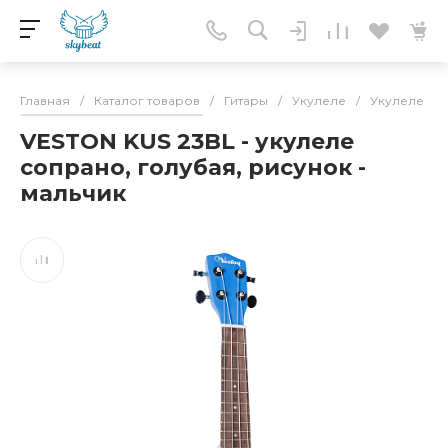
Главная
/
Каталог товаров
/
Гитары
/
Укулеле
/
Укулеле со
VESTON KUS 23BL - укулеле
сопрано, голубая, рисунок -
мальчик