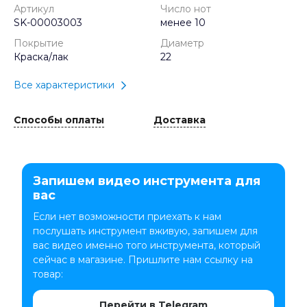
Артикул
Число нот
SK-00003003
менее 10
Покрытие
Диаметр
Краска/лак
22
Все характеристики
Способы оплаты
Доставка
Запишем видео инструмента для
вас
Если нет возможности приехать к нам
послушать инструмент вживую, запишем для
вас видео именно того инструмента, который
сейчас в магазине. Пришлите нам ссылку на
товар:
Перейти в Telegram