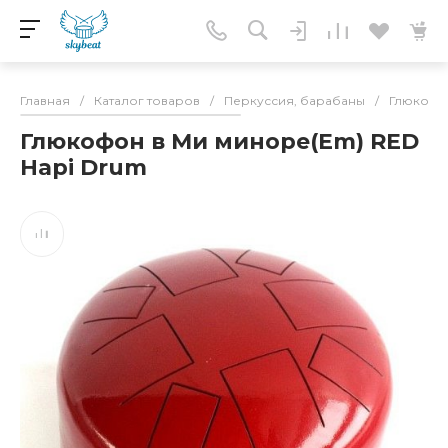
Главная
/
Каталог товаров
/
Перкуссия, барабаны
/
Глюкоф
Глюкофон в Ми миноре(Em) RED
Hapi Drum