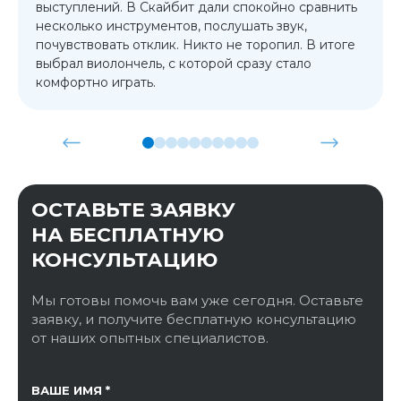
выступлений. В Скайбит дали спокойно сравнить
несколько инструментов, послушать звук,
почувствовать отклик. Никто не торопил. В итоге
выбрал виолончель, с которой сразу стало
комфортно играть.
ОСТАВЬТЕ ЗАЯВКУ
НА БЕСПЛАТНУЮ
КОНСУЛЬТАЦИЮ
Мы готовы помочь вам уже сегодня. Оставьте
заявку, и получите бесплатную консультацию
от наших опытных специалистов.
ССЫЛКА НА СТРАНИЦУ
ВАШЕ ИМЯ