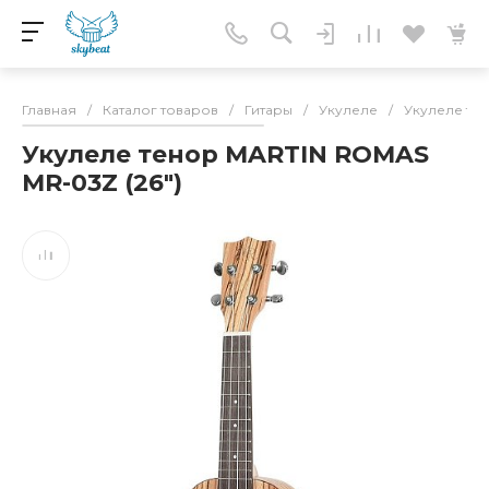
Главная
/
Каталог товаров
/
Гитары
/
Укулеле
/
Укулеле те
Укулеле тенор MARTIN ROMAS
MR-03Z (26")