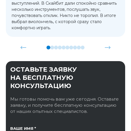
выступлений. В Скайбит дали спокойно сравнить
несколько инструментов, послушать звук,
почувствовать отклик. Никто не торопил. В итоге
выбрал виолончель, с которой сразу стало
комфортно играть.
ОСТАВЬТЕ ЗАЯВКУ
НА БЕСПЛАТНУЮ
КОНСУЛЬТАЦИЮ
Мы готовы помочь вам уже сегодня. Оставьте
заявку, и получите бесплатную консультацию
от наших опытных специалистов.
ССЫЛКА НА СТРАНИЦУ
ВАШЕ ИМЯ