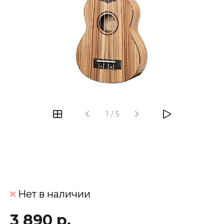
‹
›
1
/
5
Нет в наличии
3 890 р.