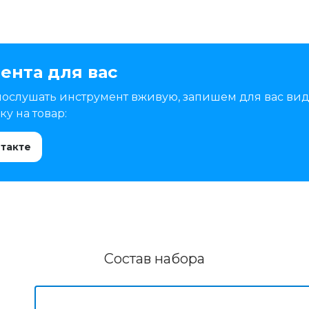
ента для вас
послушать инструмент вживую, запишем для вас вид
у на товар:
нтакте
Состав набора