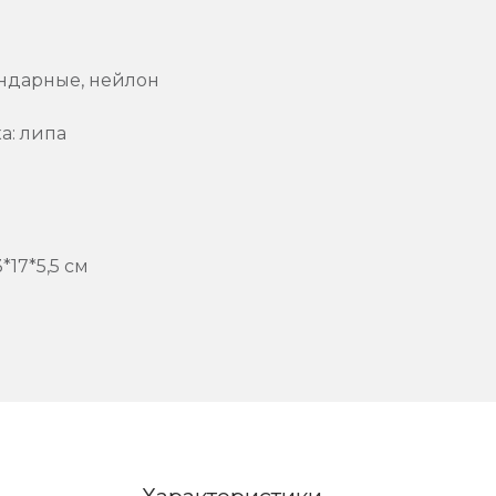
тандарные, нейлон
а: липа
*17*5,5 см