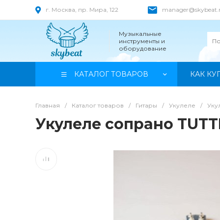
г. Москва, пр. Мира, 122
manager@skybeat.
Музыкальные
инструменты и
оборудование
КАТАЛОГ ТОВАРОВ
КАК КУ
Главная
/
Каталог товаров
/
Гитары
/
Укулеле
/
Уку
Укулеле сопрано TUTTI