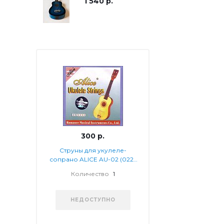
1 540 р.
300 р.
Струны для укулеле-
сопрано ALICE AU-02 (022-
028-032-022) чёрный
Количество
1
нейлон
НЕДОСТУПНО