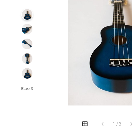
Еще
3
‹
›
1
/
8