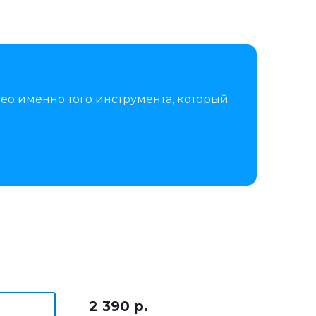
ео именно того инструмента, который
2 390 р.