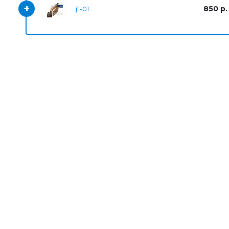
+
850 р.
jt-01