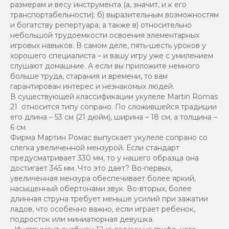
размерам и весу инструмента (а, значит, и к его
транспортабельности); б) выразительным возможностям
и богатству репертуара; а также в) относительно
небольшой трудоемкости освоения элементарных
игровых навыков. В самом деле, пять-шесть уроков у
хорошего специалиста – и вашу игру уже с умилением
слушают домашние. А если вы приложите немного
больше труда, старания и времени, то вам
гарантирован интерес и незнакомых людей.
В существующей классификации укулеле Martin Romas
21 относится типу сопрано. По сложившейся традиции
его длина – 53 см (21 дюйм), ширина – 18 см, а толщина –
6 см.
Фирма Мартин Ромас выпускает укулеле сопрано со
слегка увеличенной мензурой. Если стандарт
предусматривает 330 мм, то у нашего образца она
достигает 345 мм. Что это дает? Во-первых,
увеличенная мензура обеспечивает более яркий,
насыщенный обертонами звук. Во-вторых, более
длинная струна требует меньше усилий при зажатии
ладов, что особенно важно, если играет ребенок,
подросток или миниатюрная девушка.