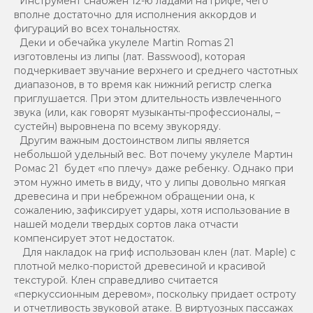
Инструмент снабжен 12-ю ладами на грифе, чего
вполне достаточно для исполнения аккордов и
фигураций во всех тональностях.
Деки и обечайка укулеле Martin Romas 21
изготовлены из липы (лат. Basswood), которая
подчеркивает звучание верхнего и среднего частотных
диапазонов, в то время как нижний регистр слегка
приглушается. При этом длительность извлеченного
звука (или, как говорят музыканты-профессионалы, –
сустейн) выровнена по всему звукоряду.
Другим важным достоинством липы является
небольшой удельный вес. Вот почему укулеле Мартин
Ромас 21 будет «по плечу» даже ребенку. Однако при
этом нужно иметь в виду, что у липы довольно мягкая
древесина и при небрежном обращении она, к
сожалению, зафиксирует удары, хотя использование в
нашей модели твердых сортов лака отчасти
компенсирует этот недостаток.
Для накладок на гриф использован клен (лат. Maple) с
плотной мелко-пористой древесиной и красивой
текстурой. Клен справедливо считается
«перкуссионным деревом», поскольку придает остроту
и отчетливость звуковой атаке. В виртуозных пассажах