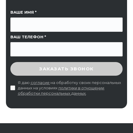
ССЫЛКА НА СТРАНИЦУ
ВАШЕ ИМЯ
ВАШ ТЕЛЕФОН
ВВЕДИТЕ ПРОВЕРОЧНЫЙ КОД
ЗАКАЗАТЬ ЗВОНОК
Я даю
согласие
на обработку своих персональных
данных на условиях
политики в отношении
обработки персональных данных
.