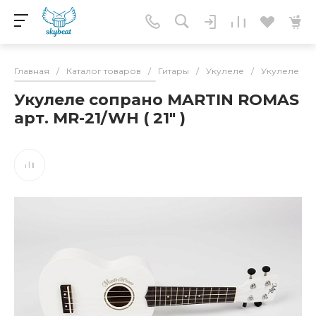
Главная
/
Каталог товаров
/
Гитары
/
Укулеле
/
Укулеле со
Укулеле сопрано MARTIN ROMAS
арт. MR-21/WH ( 21" )