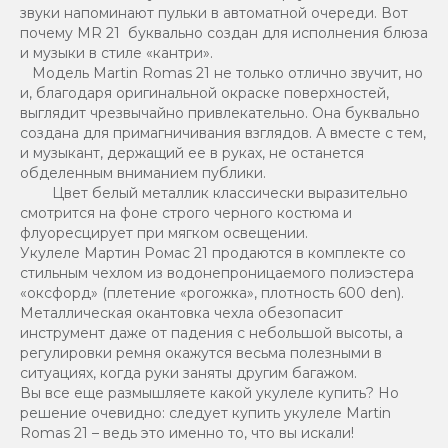
звуки напоминают пульки в автоматной очереди. Вот
почему MR 21 буквально создан для исполнения блюза
и музыки в стиле «кантри».
Модель Martin Romas 21 не только отлично звучит, но
и, благодаря оригинальной окраске поверхностей,
выглядит чрезвычайно привлекательно. Она буквально
создана для примагничивания взглядов. А вместе с тем,
и музыкант, держащий ее в руках, не останется
обделенным вниманием публики.
Цвет белый металлик классически выразительно
смотрится на фоне строго черного костюма и
флуоресцирует при мягком освещении.
Укулеле Мартин Ромас 21 продаются в комплекте со
стильным чехлом из водонепроницаемого полиэстера
«оксфорд» (плетение «рогожка», плотность 600 den).
Металлическая окантовка чехла обезопасит
инструмент даже от падения с небольшой высоты, а
регулировки ремня окажутся весьма полезными в
ситуациях, когда руки заняты другим багажом.
Вы все еще размышляете какой укулеле купить? Но
решение очевидно: следует купить укулеле Martin
Romas 21 – ведь это именно то, что вы искали!