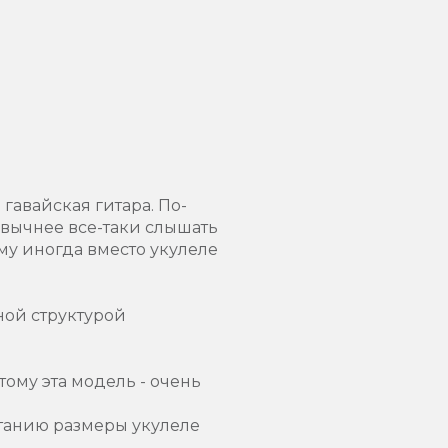
 гавайская гитара. По-
ривычнее все-таки слышать
ому иногда вместо укулеле
ной структурой
тому эта модель - очень
станию размеры укулеле