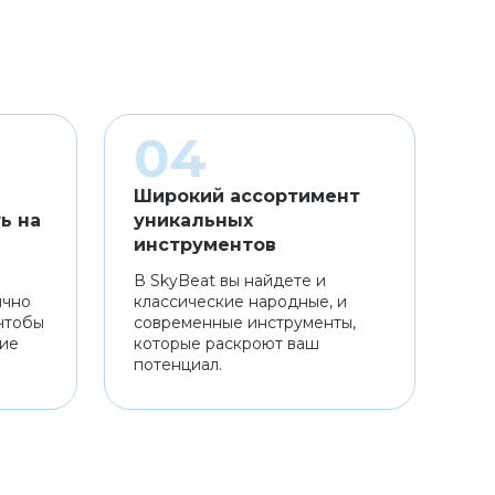
Широкий ассортимент
ь на
уникальных
инструментов
В SkyBeat вы найдете и
ично
классические народные, и
чтобы
современные инструменты,
ние
которые раскроют ваш
потенциал.