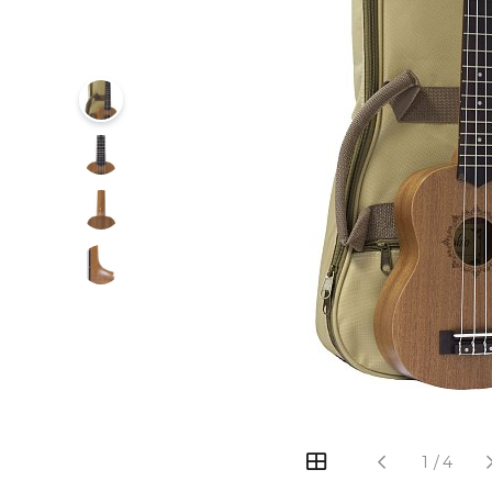
‹
›
1
/
4