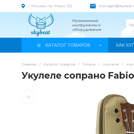
г. Москва, пр. Мира, 122
manager@skybeat.
Музыкальные
инструменты и
оборудование
КАТАЛОГ ТОВАРОВ
КАК КУ
Главная
/
Каталог товаров
/
Гитары
/
Укулеле
/
Уку
Укулеле сопрано Fabio