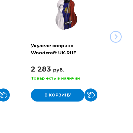
Укулеле сопрано
Укуле
Woodcraft UK-RUF
"Триколор"
2 283
1 9
руб.
Товар есть в наличии
Товар
В КОРЗИНУ