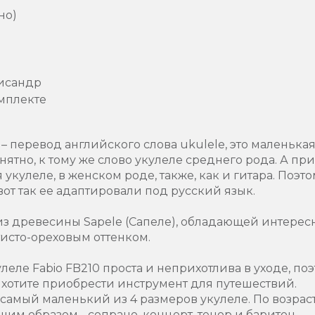
но)
лисандр
мплекте
– перевод английского слова ukulele, это маленькая
нятно, к тому же слово укулеле среднего рода. А п
 укулеле, в женском роде, также, как и гитара. Поэт
вот так ее адаптировали под русский язык.
з древесины Sapele (Сапеле), обладающей интерес
тисто-ореховым оттенком.
ле Fabio FB210 проста и неприхотлива в уходе, поэ
 хотите приобрести инструмент для путешествий.
 самый маленький из 4 размеров укулеле. По возра
им образом - сопрано, концерт, тенор и баритон.