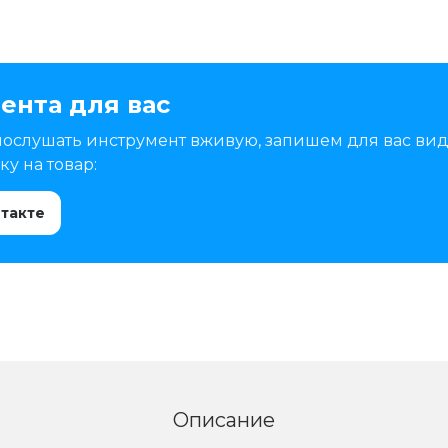
ента для вас
послушать инструмент вживую, запишем для вас вид
у на товар:
нтакте
Описание