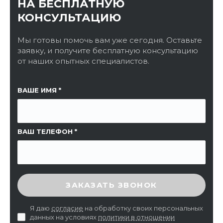
НА БЕСПЛАТНУЮ
КОНСУЛЬТАЦИЮ
Мы готовы помочь вам уже сегодня. Оставьте
заявку, и получите бесплатную консультацию
от наших опытных специалистов.
ССЫЛКА НА СТРАНИЦУ
ВАШЕ ИМЯ
ВАШ ТЕЛЕФОН
ВВЕДИТЕ ПРОВЕРОЧНЫЙ КОД
ЗАКАЗАТЬ ЗВОНОК
Я даю
согласие
на обработку своих персональных
данных на условиях
политики в отношении