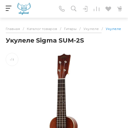
Главная
/
Каталог товаров
/
Гитары
/
Укулеле
/
Укулеле Si
Укулеле Sigma SUM-2S