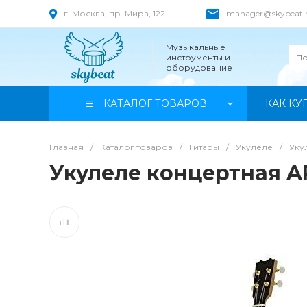
г. Москва, пр. Мира, 122
manager@skybeat.
Музыкальные
инструменты и
оборудование
КАТАЛОГ ТОВАРОВ
КАК КУ
Главная
/
Каталог товаров
/
Гитары
/
Укулеле
/
Уку
Укулеле концертная A