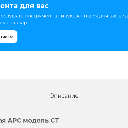
ента для вас
послушать инструмент вживую, запишем для вас вид
у на товар:
нтакте
Описание
ая APC модель CT