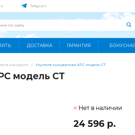
ru
Telegram
ПИТЬ
ДОСТАВКА
ГАРАНТИЯ
БОНУСНА
леле концерто
/
Укулеле концертная APC модель CT
PC модель CT
Нет в наличии
24 596 р.