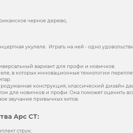
фриканское черное дерево,
нцертная укулеле. Играть на ней - одно удовольств
ниверсальный вариант для профи и новичков.
леле, в которых инновационные технологии перепл
итар.
продуманная конструкция, классический дизайн де
ом для новичков и профи. Она поможет оценить вс
вое звучание привычных хитов.
ва Apc CT:
плект струн;