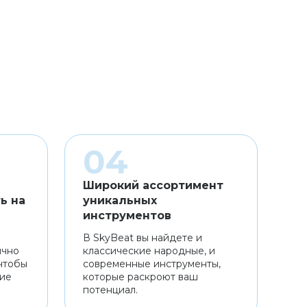
Широкий ассортимент
ь на
уникальных
инструментов
В SkyBeat вы найдете и
ично
классические народные, и
чтобы
современные инструменты,
ние
которые раскроют ваш
потенциал.