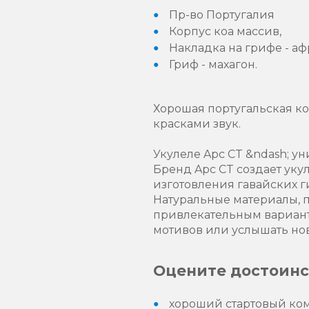
Пр-во Португалия
Корпус коа массив,
Накладка на грифе - а
Гриф - махагон.
Хорошая португальская ко
красками звук.
Укулеле Apc CT &ndash; у
Бренд Apc CT создает уку
изготовления гавайских г
Натуральные материалы, 
привлекательным вариант
мотивов или услышать но
Оцените достоинст
хороший стартовый ком