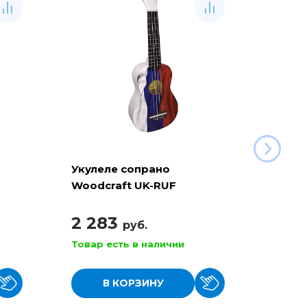
Укулеле сопрано
Укуле
Woodcraft UK-RUF
"Триколор"
2 283
1 9
руб.
Товар есть в наличии
Товар
В КОРЗИНУ