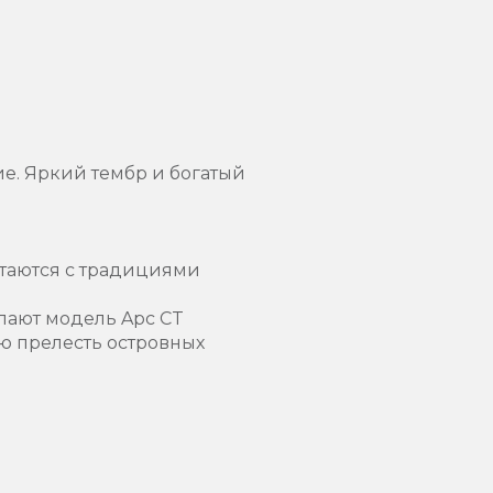
ие. Яркий тембр и богатый
етаются с традициями
лают модель Apc CT
ю прелесть островных