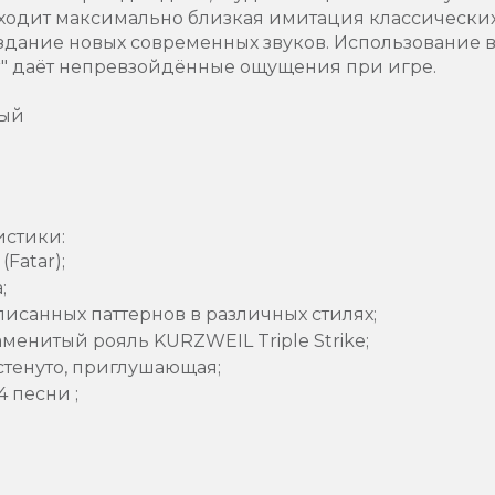
ходит максимально близкая имитация классических
здание новых современных звуков. Использование в
r" даёт непревзойдённые ощущения при игре.
ный
истики:
Fatar);
;
исанных паттернов в различных стилях;
аменитый рояль KURZWEIL Triple Strike;
остенуто, приглушающая;
4 песни ;