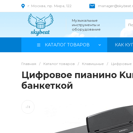
г. Москва, пр. Мира, 122
manager@skybeat.
Музыкальные
инструменты и
оборудование
КАТАЛОГ ТОВАРОВ
КАК КУ
Главная
/
Каталог товаров
/
Клавишные
/
Цифровые 
Цифровое пианино Kurz
банкеткой