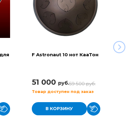
 для
F Astronaut 10 нот КааТон
C Aeg
(KaaT
51 000
42 
руб.
59 500
руб.
Товар доступен под заказ
Товар
В КОРЗИНУ