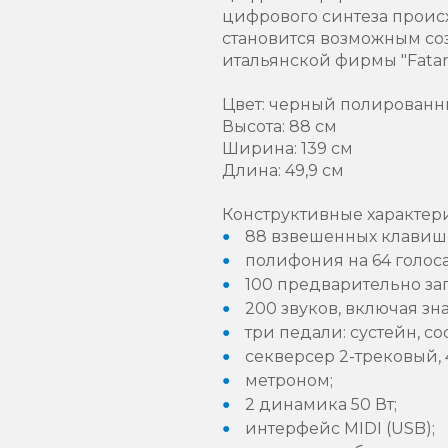
цифрового синтеза проис
становится возможным со
итальянской фирмы "Fata
Цвет: черный полирован
Высота: 88 см
Ширина: 139 см
Длина: 49,9 см
Конструктивные характер
88 взвешенных клавиш (
полифония на 64 голоса
100 предварительно зап
200 звуков, включая зн
три педали: сустейн, с
секверсер 2-трековый, 
метроном;
2 динамика 50 Вт;
интерфейс MIDI (USB);