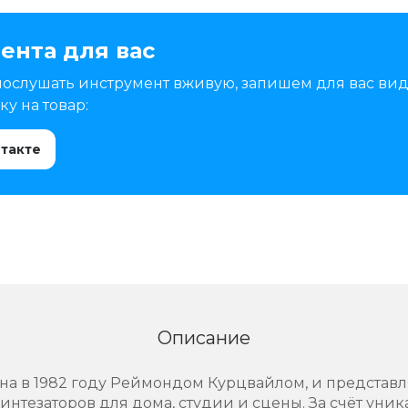
ента для вас
послушать инструмент вживую, запишем для вас вид
у на товар:
нтакте
Описание
ана в 1982 году Реймондом Курцвайлом, и представ
нтезаторов для дома, студии и сцены. За счёт уни