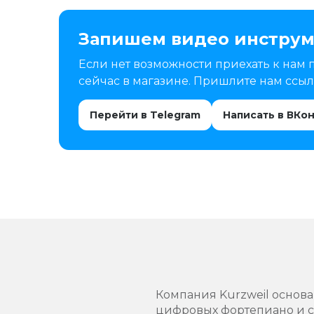
Запишем видео инструм
Если нет возможности приехать к нам 
сейчас в магазине. Пришлите нам ссылк
Перейти в Telegram
Написать в ВКо
Компания Kurzweil основ
цифровых фортепиано и си