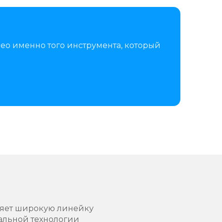
ео именно того инструмента, который
ляет широкую линейку
кальной технологии