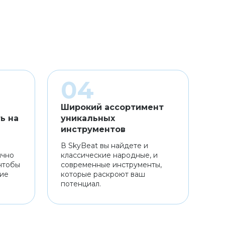
Широкий ассортимент
ь на
уникальных
инструментов
В SkyBeat вы найдете и
ично
классические народные, и
чтобы
современные инструменты,
ние
которые раскроют ваш
потенциал.