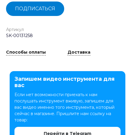
ПОДПИСАТЬСЯ
Артикул
SK-00131258
Способы оплаты
Доставка
Запишем видео инструмента для
вас
Если нет возможности приехать к нам
послушать инструмент вживую, запишем для
вас видео именно того инструмента, который
сейчас в магазине. Пришлите нам ссылку на
товар:
Перейти в Telegram