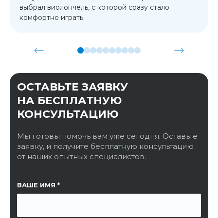
выбрал виолончель, с которой сразу стало
комфортно играть.
ОСТАВЬТЕ ЗАЯВКУ
НА БЕСПЛАТНУЮ
КОНСУЛЬТАЦИЮ
Мы готовы помочь вам уже сегодня. Оставьте
заявку, и получите бесплатную консультацию
от наших опытных специалистов.
ССЫЛКА НА СТРАНИЦУ
ВАШЕ ИМЯ