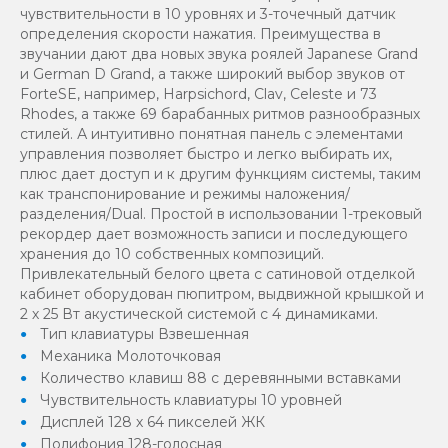
чувствительности в 10 уровнях и 3-точечный датчик
определения скорости нажатия. Преимущества в
звучании дают два новых звука роялей Japanese Grand
и German D Grand, а также широкий выбор звуков от
ForteSE, например, Harpsichord, Clav, Celeste и 73
Rhodes, а также 69 барабанных ритмов разнообразных
стилей. А интуитивно понятная панель с элементами
управления позволяет быстро и легко выбирать их,
плюс дает доступ и к другим функциям системы, таким
как транспонирование и режимы наложения/
разделения/Dual. Простой в использовании 1-трековый
рекордер дает возможность записи и последующего
хранения до 10 собственных композиций.
Привлекательный белого цвета с сатиновой отделкой
кабинет оборудован пюпитром, выдвижной крышкой и
2 х 25 Вт акустической системой с 4 динамиками.
Тип клавиатуры Взвешенная
Механика Молоточковая
Количество клавиш 88 с деревянными вставками
Чувствительность клавиатуры 10 уровней
Дисплей 128 х 64 пикселей ЖК
Полифония 128-голосная