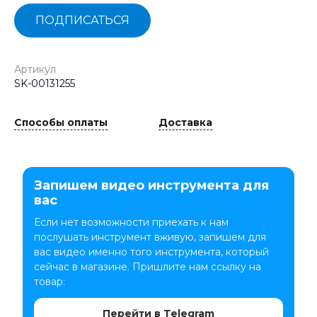
ПОДПИСАТЬСЯ
Артикул
SK-00131255
Способы оплаты
Доставка
Запишем видео инструмента для
вас
Если нет возможности приехать к нам
послушать инструмент вживую, запишем для
вас видео именно того инструмента, который
сейчас в магазине. Пришлите нам ссылку на
товар:
Перейти в Telegram