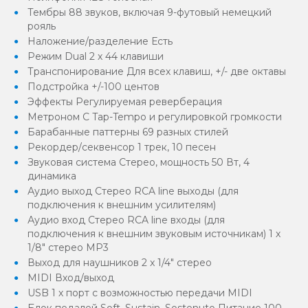
Тембры 88 звуков, включая 9-футовый немецкий
рояль
Наложение/разделение Есть
Режим Dual 2 х 44 клавиши
Транспонирование Для всех клавиш, +/- две октавы
Подстройка +/-100 центов
Эффекты Регулируемая реверберация
Метроном С Tap-Tempo и регулировкой громкости
Барабанные паттерны 69 разных стилей
Рекордер/секвенсор 1 трек, 10 песен
Звуковая система Стерео, мощность 50 Вт, 4
динамика
Аудио выход Стерео RCA line выходы (для
подключения к внешним усилителям)
Аудио вход Стерео RCA line входы (для
подключения к внешним звуковым источникам) 1 х
1/8" стерео МР3
Выход для наушников 2 x 1/4" стерео
MIDI Вход/выход
USB 1 х порт с возможностью передачи MIDI
Блок педалей Soft, Sustain, Sostenuto Питание 100 -