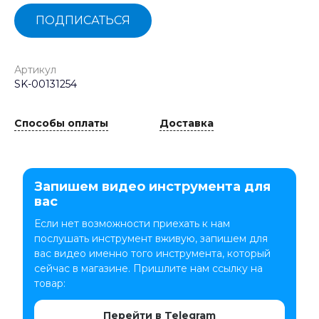
ПОДПИСАТЬСЯ
Артикул
SK-00131254
Способы оплаты
Доставка
Запишем видео инструмента для
вас
Если нет возможности приехать к нам
послушать инструмент вживую, запишем для
вас видео именно того инструмента, который
сейчас в магазине. Пришлите нам ссылку на
товар:
Перейти в Telegram