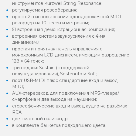
инструментов Kurzweil String Resonance;
регулируемая реверберация;
простой в использовании однодорожечный MIDI-
рекордер на 10 песен и метроном;
51 встроенная демонстрационная композиция;
встроенная система звукоусиления с 4-мя
динамиками;
простая и понятная панель управления с
монохромным LCD-дисплеем, имеющим разрешение
128 × 64 точек;
три педали: Sustain (с поддержкой
полупедалирования), Sostenuto и Soft;
порт USB-MIDI плюс стандартные вход и выход
MIDI;
AUX-стереовход для подключения MP3-плеера/
смартфона и два выхода на наушники;
стереофонические вход и выход аудио на разъёмах
RCA;
цвет: матовый палисандр
в комплекте банкетка подходящего цвета.