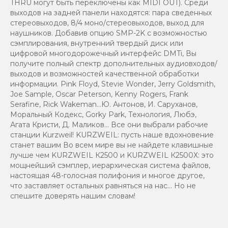
THRU могут быть переключены как MIDI OUT). Среди
выходов на задней панели находятся: пара сведенных
стереовыходов, 8/4 моно/стереовыходов, выход для
наушников. Добавив опцию SMP-2K с возможностью
сэмплирования, внутренний твердый диск или
цифровой многодорожечный интерфейс DMTi, Вы
получите полный спектр дополнительных аудиовходов/
выходов и возможностей качественной обработки
информации. Pink Floyd, Stevie Wonder, Jerry Goldsmith,
Joe Sample, Oscar Peterson, Kenny Rogers, Frank
Serafine, Rick Wakeman...Ю. Антонов, И. Саруханов,
Моральный Кодекс, Gorky Park, Технология, Любэ,
Агата Кристи, Д. Маликов... Все они выбрали рабочие
станции Kurzweil! KURZWEIL: пусть наше вдохновение
станет вашим Во всем мире вы не найдете клавишные
лучше чем KURZWEIL К2500 и KURZWEIL К2500Х: это
мощнейший сэмплер, иерархическая система файлов,
настоящая 48-голосная полифония и многое другое,
что заставляет остальных равняться на нас... Но не
спешите доверять нашим словам!