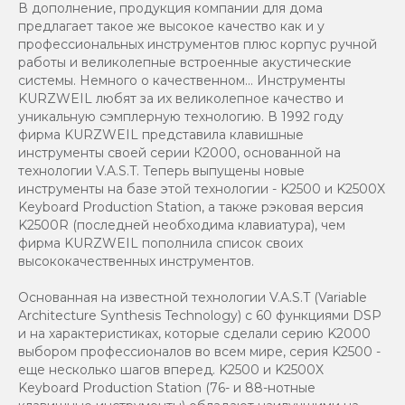
В дополнение, продукция компании для дома
предлагает такое же высокое качество как и у
профессиональных инструментов плюс корпус ручной
работы и великолепные встроенные акустические
системы. Немного о качественном... Инструменты
KURZWEIL любят за их великолепное качество и
уникальную сэмплерную технологию. В 1992 году
фирма KURZWEIL представила клавишные
инструменты своей серии К2000, основанной на
технологии V.A.S.T. Теперь выпущены новые
инструменты на базе этой технологии - K2500 и K2500X
Keyboard Production Station, а также рэковая версия
K2500R (последней необходима клавиатура), чем
фирма KURZWEIL пополнила список своих
высококачественных инструментов.
Oснованная на известной технологии V.A.S.T (Variable
Architecture Synthesis Technology) с 60 функциями DSP
и на характеристиках, которые сделали серию K2000
выбором профессионалов во всем мире, серия K2500 -
еще несколько шагов вперед. K2500 и K2500X
Keyboard Production Station (76- и 88-нотные