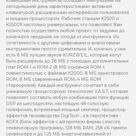
клавишные инструменты) обладают наилучшими на
сегодняшний день характеристиками: активной
клавиатурой, расширенным интерфейсом пользователя
и мощным процессором. Рабочие станции K2500 и
K2500X настолько универсальны, что позволяют Вам
полностью осуществить любой проект: от задумки до
конечного сведения, не отходя от инструмента. Их
сочетаемость с другими цифровыми и аналоговыми
инструментами просто удивительна. И, конечно, у них
есть 8 МБ лучших звуков KURZWEIL, которые могут
быть расширены до 28 МБ с помощью дополнительных
плат ROM-1 и ROM-2 (8 MБ основной ROM с
совместимостью с файлами К2000, 8 МБ оркестрового
ROM, 8 МБ современный ROM, 4 МБ ROM
стереорояля). Каждый инструмент сочетает в себе
уникальную процессорную технологию V.A.S.T, которая
позволяет составить любую комбинацию пяти функций
DSP из шестидесяти, настоящую 48-голосную
полифонию, встроенный мощный семплер, процессор
эффектов производства DigiTech , а в перспективе -
KDFX (блок эффектов с алгоритмом фирмы Lexicon),
секвенсорную программу, 128 МБ RAM, 258 кБ памяти
секвенсера и до 1.25 МБ энергонезависимой от