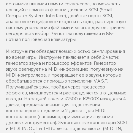
источника питания памяти секвенсера, возможность
новаций с помощью флоппи-дисков и SCSI (Small
Computer System Interface), двойные порты SCSI,
аналоговые и цифровые входы и выходы, расширенную
систему управления файлами и многое другое, причем
сегодня есть выбор: 76-нотная полутяжелая и 88-
нотная полновесная клавиатуры.
Инструменты обладают возможностью семплирования
во время игры. Инструмент включает в себя 2 части:
генератор звука и процессор эффектов. Генератор
звука реагирует на MIDI-информацию, получаемую из
MIDI-контроллера, и превращает ее в звуки, которые
обрабатываются с помощью технологии V.A.S.T.
Получившийся звук, пройдя через процессор
эффектов, микшируется и распределяется в отдельные
выходы. На задней панели K2500 и K2500X находятся 4
джэка, предназначенные для подключения
контроллеров к педалям, и 2 джэка - для MIDI-
контроллеров (например, при имитации звучания
духовых инструментов). 25-контактные коннекторы SCSI
и MIDI IN, OUT и THRU легко подключаются (MIDI IN,