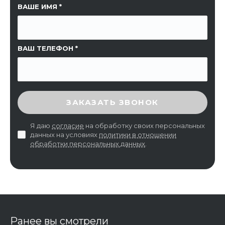
ССЫЛКА НА СТРАНИЦУ
ВАШЕ ИМЯ
ВАШ ТЕЛЕФОН
ВВЕДИТЕ ПРОВЕРОЧНЫЙ КОД
ЗАКАЗАТЬ ЗВОНОК
Я даю
согласие
на обработку своих персональных
данных на условиях
политики в отношении
обработки персональных данных
.
Ранее вы смотрели