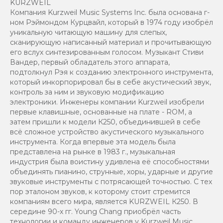
KURZWEIL
Компания Kurzweil Music Systems Inc. была основана г-
ном Рэймондом Курцвайл, который в 1974 году изобрёл
уникальную читающую машину для слепых,
сканирующую написанный материал и прочитывающую
его вслух синтезированным голосом. Музыкант Стиви
Вандер, первый обладатель этого аппарата,
подтолкнул Рэя к созданию электронного инструмента,
который инкорпорировал бы в себе акустический звук,
контроль за ним и звуковую модификацию
электроники. Инженеры компании Kurzweil изобрели
первые клавишные, основанные на плате - ROM, а
затем пришли к модели К250, объединившей в себе
всё сложное устройство акустического музыкального
инструмента. Когда впервые эта модель была
представлена на рынке в 1983 г., музыкальная
индустрия была воистину удивлена её способностями
объединять пианино, струнные, хоры, ударные и другие
звуковые инструменты с потрясающей точностью. С тех
пор эталоном звуков, к которому стоит стремится
компаниям всего мира, является KURZWEIL К250. В
середине 90-х гг. Young Chang приобрёл часть
технологии и команду инженеров у Kurzweil Music