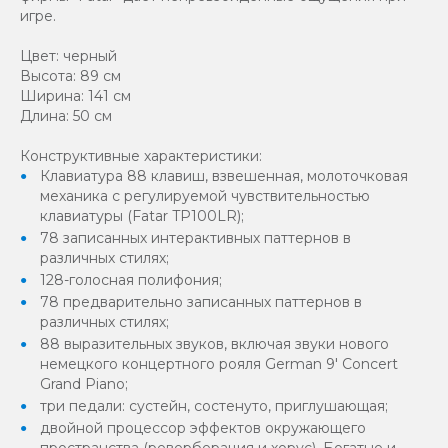
игре.
Цвет: черный
Высота: 89 см
Ширина: 141 см
Длина: 50 см
Конструктивные характеристики:
Клавиатура 88 клавиш, взвешенная, молоточковая
механика с регулируемой чувствительностью
клавиатуры (Fatar TP100LR);
78 записанных интерактивных паттернов в
различных стилях;
128-голосная полифония;
78 предварительно записанных паттернов в
различных стилях;
88 выразительных звуков, включая звуки нового
немецкого концертного рояля German 9' Concert
Grand Piano;
три педали: сустейн, состенуто, приглушающая;
двойной процессор эффектов окружающего
пространства (реверберация и хорус). Богатые и