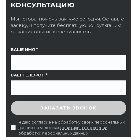
КОНСУЛЬТАЦИЮ
Мы готовы помочь вам уже сегодня. Оставьте
заявку, и получите бесплатную консультацию
от наших опытных специалистов.
ССЫЛКА НА СТРАНИЦУ
ВАШЕ ИМЯ
ВАШ ТЕЛЕФОН
ВВЕДИТЕ ПРОВЕРОЧНЫЙ КОД
ЗАКАЗАТЬ ЗВОНОК
Я даю
согласие
на обработку своих персональных
данных на условиях
политики в отношении
обработки персональных данных
.