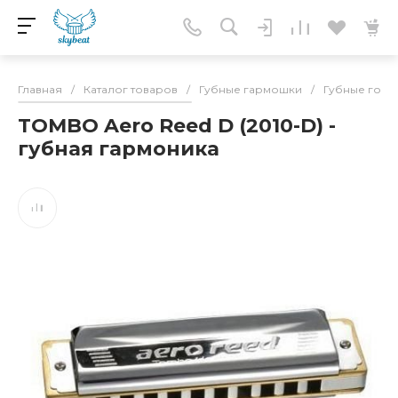
Главная
/
Каталог товаров
/
Губные гармошки
/
Губные гор
TOMBO Aero Reed D (2010-D) -
губная гармоника