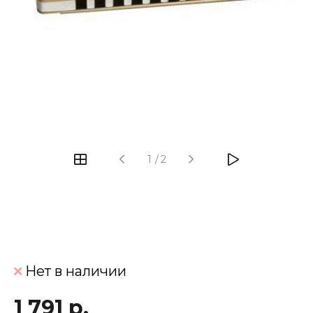
‹
›
1
/
2
Нет в наличии
1 791 р.