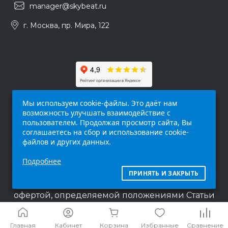
manager@skybeat.ru
г. Москва, пр. Мира, 122
Мы используем cookie-файлы. Это даёт нам
возможность улучшать взаимодействие с
пользователем. Продолжая просмотр сайта, Вы
соглашаетесь на сбор и использование cookie-
файлов и других данных.
Обращаем ваше внимание на то, что данный
Подробнее
интернет-сайт (
skybeat.ru
) носит
исключительно информационный характер и
ПРИНЯТЬ И ЗАКРЫТЬ
ни при каких условиях не является публичной
офертой, определяемой положениями Статьи
437 п.2 Гражданского кодекса Российской
Федерации.
Главная
Кабинет
Корзина
Избранные
Сравнение