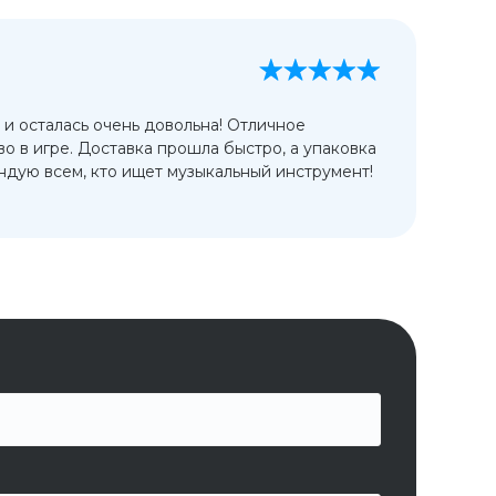
А
13
 и осталась очень довольна! Отличное
Ис
во в игре. Доставка прошла быстро, а упаковка
сп
дую всем, кто ищет музыкальный инструмент!
от
ко