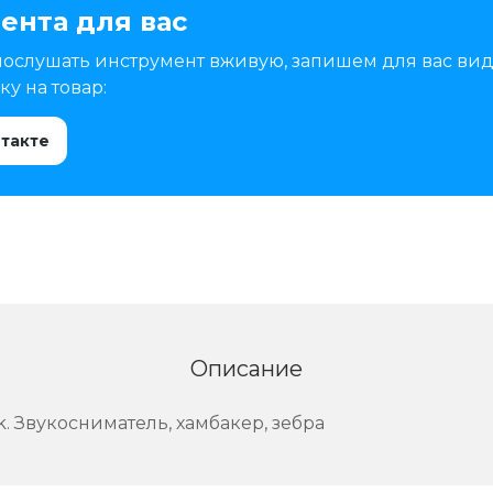
ента для вас
послушать инструмент вживую, запишем для вас вид
у на товар:
нтакте
Описание
. Звукосниматель, хамбакер, зебра