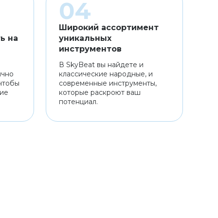
Широкий ассортимент
ь на
уникальных
инструментов
В SkyBeat вы найдете и
ично
классические народные, и
чтобы
современные инструменты,
ние
которые раскроют ваш
потенциал.