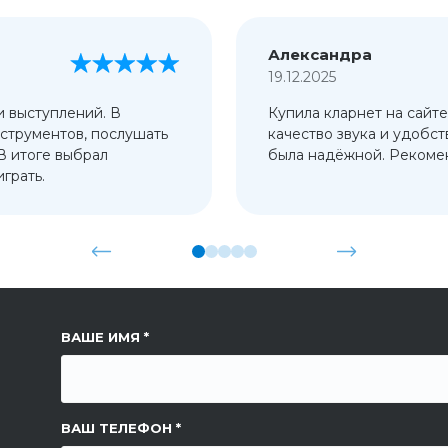
Александра
19.12.2025
и выступлений. В
Купила кларнет на сайте
струментов, послушать
качество звука и удобст
 В итоге выбрал
была надёжной. Рекомен
грать.
ССЫЛКА НА СТРАНИЦУ
ВАШЕ ИМЯ
ВАШ ТЕЛЕФОН