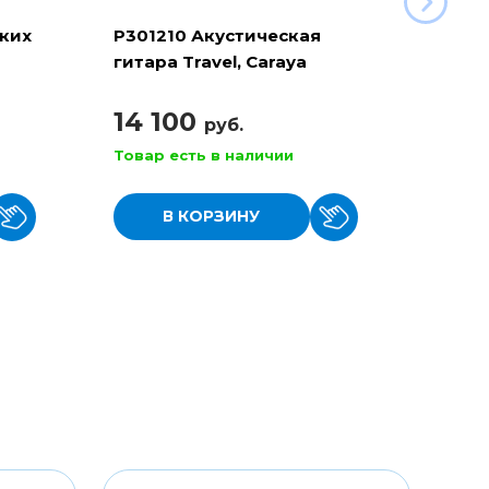
ских
P301210 Акустическая
Подст
гитара Travel, Caraya
гитар
112/B
14 100
710
руб.
Товар есть в наличии
Товар
В КОРЗИНУ