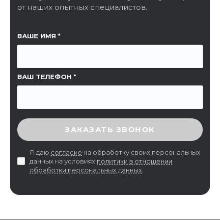
от наших опытных специалистов.
ССЫЛКА НА СТРАНИЦУ
ВАШЕ ИМЯ
ВАШ ТЕЛЕФОН
ВВЕДИТЕ ПРОВЕРОЧНЫЙ КОД
ЗАКАЗАТЬ ЗВОНОК
Я даю
согласие
на обработку своих персональных
данных на условиях
политики в отношении
обработки персональных данных
.