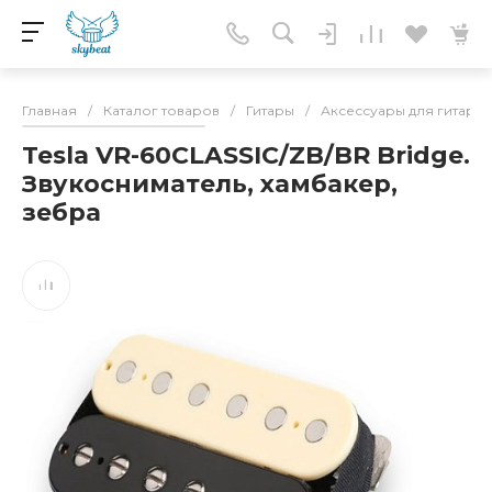
Главная
/
Каталог товаров
/
Гитары
/
Аксессуары для гитар
/
Tesla VR-60CLASSIC/ZB/BR Bridge.
Звукосниматель, хамбакер,
зебра