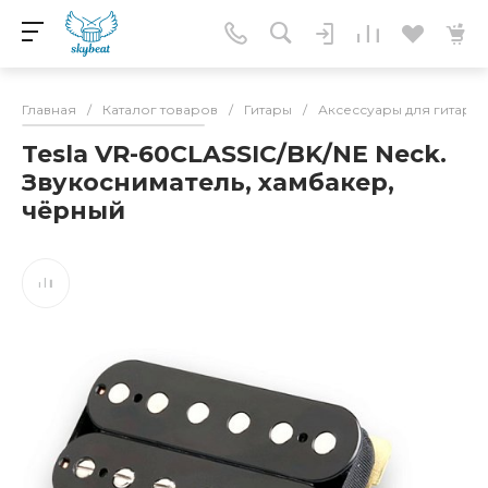
Главная
/
Каталог товаров
/
Гитары
/
Аксессуары для гитар
/
Tesla VR-60CLASSIC/BK/NE Neck.
Звукосниматель, хамбакер,
чёрный