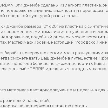
URBAN. Эти джембе сделаны из легкого пластика, о
, не подвержены влиянию влажности и перепадам т
й городской культурой разных стран.
k - Джембе размера 10" х 20" из пластика с синтети
 и современном, минималистично-урбанистическом 
 внедорожника, подобный рисунок можно встретить
етах. Мастер маскировки, настоящий "городской нин
т барабан невероятно легким, что в разы увеличив
сегда сможете взять Ваш джембе в путешествие! Кром
улице: непогода больше не сможет испортить Ваши пл
делает джембе TERRIS идеальным походным вариан
го материала дает яркое звучание и идеальна для и
с резиновой накладкой;
и корпус не подвержены влиянию погоды.