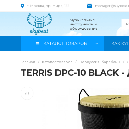
г. Москва, пр. Мира, 122
manager@skybeat.
Музыкальные
инструменты и
оборудование
КАТАЛОГ ТОВАРОВ
КАК КУ
Главная
/
Каталог товаров
/
Перкуссия, барабаны
/
TERRIS DPC-10 BLACK