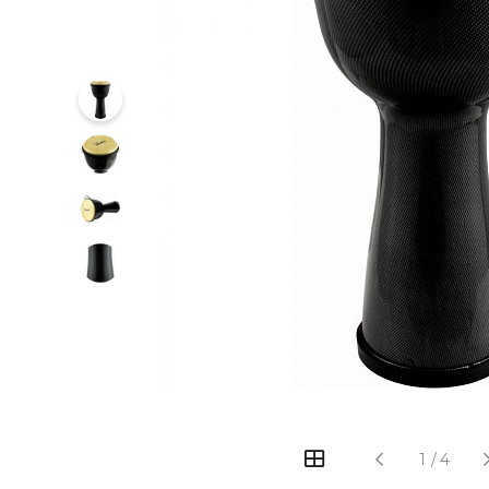
‹
›
1
/
4