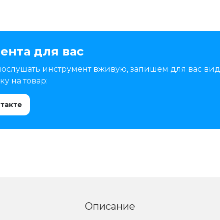
ента для вас
послушать инструмент вживую, запишем для вас вид
у на товар:
нтакте
Описание