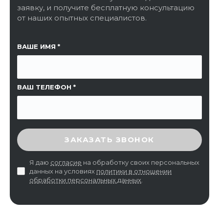
заявку, и получите бесплатную консультацию
от наших опытных специалистов.
ССЫЛКА НА СТРАНИЦУ
ВАШЕ ИМЯ
ВАШ ТЕЛЕФОН
ВВЕДИТЕ ПРОВЕРОЧНЫЙ КОД
ЗАКАЗАТЬ ЗВОНОК
Я даю
согласие
на обработку своих персональных
данных на условиях
политики в отношении
обработки персональных данных
.