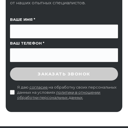
от наших опытных специалистов.
ССЫЛКА НА СТРАНИЦУ
ВАШЕ ИМЯ
ВАШ ТЕЛЕФОН
ВВЕДИТЕ ПРОВЕРОЧНЫЙ КОД
ЗАКАЗАТЬ ЗВОНОК
Я даю
согласие
на обработку своих персональных
данных на условиях
политики в отношении
обработки персональных данных
.