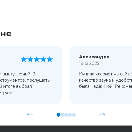
ине
Александра
19.12.2025
и выступлений. В
Купила кларнет на сайте
струментов, послушать
качество звука и удобст
 В итоге выбрал
была надёжной. Рекомен
грать.