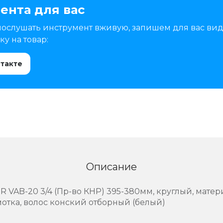
ента для вас
послушать инструмент вживую, запишем для вас вид
у на товар:
нтакте
Описание
 VAB-20 3/4 (Пр-во КНР) 395-380мм, круглый, матер
отка, волос конский отборный (белый)