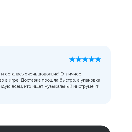
А
13
 и осталась очень довольна! Отличное
Ис
во в игре. Доставка прошла быстро, а упаковка
сп
дую всем, кто ищет музыкальный инструмент!
от
ко