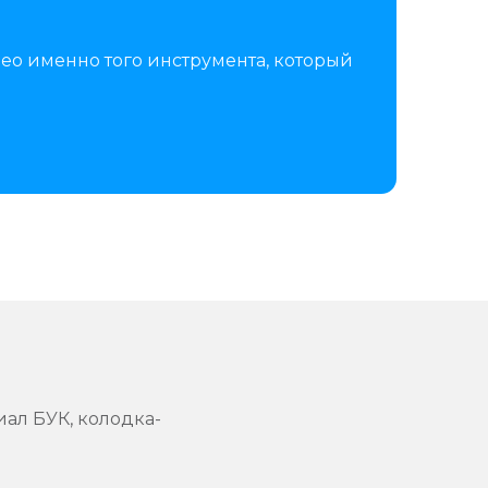
ео именно того инструмента, который
иал БУК, колодка-