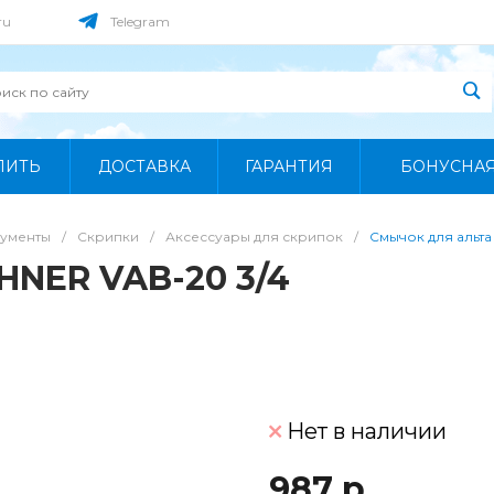
ru
Telegram
ПИТЬ
ДОСТАВКА
ГАРАНТИЯ
БОНУСНА
рументы
/
Скрипки
/
Аксессуары для скрипок
/
Смычок для альта
HNER VAB-20 3/4
Нет в наличии
987 р.