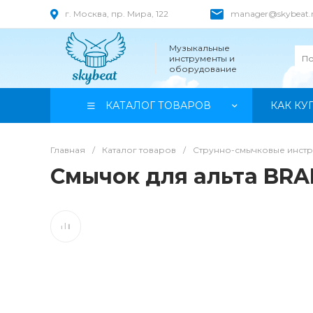
г. Москва, пр. Мира, 122
manager@skybeat.
Музыкальные
инструменты и
оборудование
КАТАЛОГ ТОВАРОВ
КАК КУ
Главная
/
Каталог товаров
/
Струнно-смычковые инст
Смычок для альта BRA