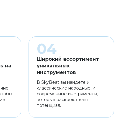
Широкий ассортимент
ь на
уникальных
инструментов
В SkyBeat вы найдете и
ично
классические народные, и
чтобы
современные инструменты,
ние
которые раскроют ваш
потенциал.