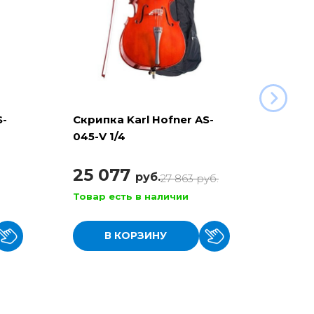
S-
Скрипка Karl Hofner AS-
Скри
045-V 1/4
1/4
25 077
8 7
руб.
27 863
руб.
Товар есть в наличии
Товар
В КОРЗИНУ