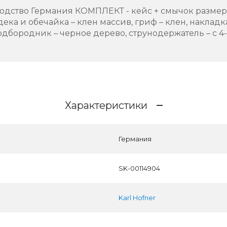
зводство Германия КОМПЛЕКТ - кейс + смычок размер 
ека и обечайка – клен массив, гриф – клен, накладк
подбородник – черное дерево, струнодержатель – с
Характеристики
Германия
SK-00114904
Karl Hofner