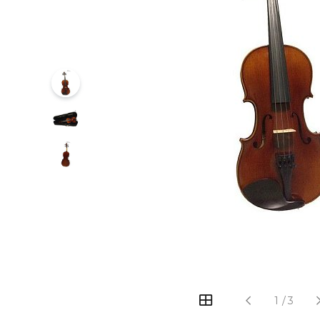
‹
›
1
/
3