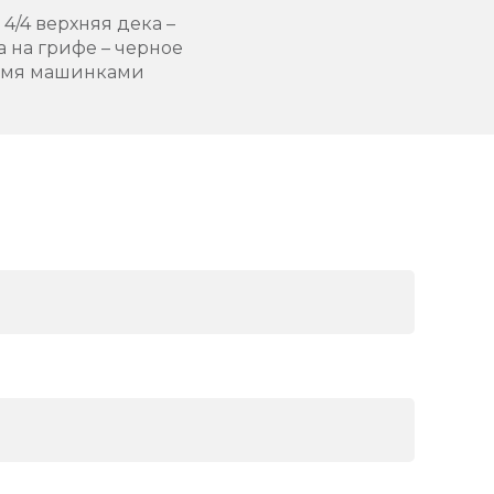
4/4 верхняя дека –
а на грифе – черное
 4-мя машинками