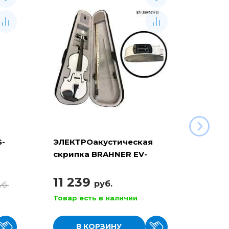
S-
ЭЛЕКТРОакустическая
Скри
скрипка BRAHNER EV-
1/4
380/MWH 4/4
11 239
8 7
руб.
уб.
Товар есть в наличии
Товар
В КОРЗИНУ