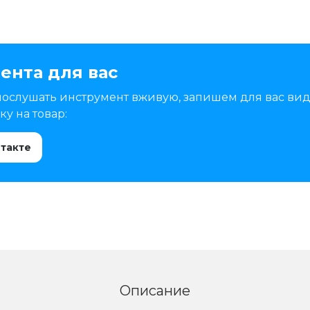
ента для вас
послушать инструмент вживую, запишем для вас вид
у на товар:
нтакте
Описание