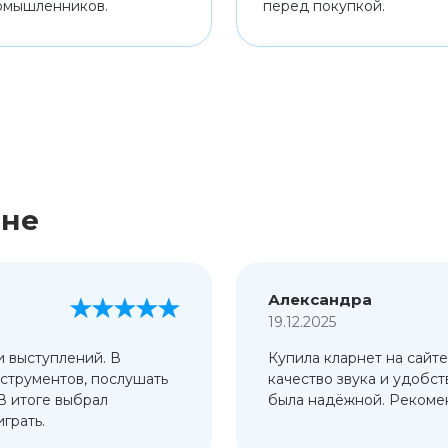
омышленников.
перед покупкой.
ине
Александра
19.12.2025
и выступлений. В
Купила кларнет на сайте
струментов, послушать
качество звука и удобст
 В итоге выбрал
была надёжной. Рекомен
грать.