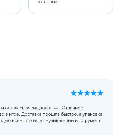
потенциал.
А
13
 и осталась очень довольна! Отличное
Ис
во в игре. Доставка прошла быстро, а упаковка
сп
дую всем, кто ищет музыкальный инструмент!
от
ко