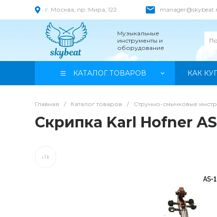
г. Москва, пр. Мира, 122
manager@skybeat.
Музыкальные
инструменты и
оборудование
КАТАЛОГ ТОВАРОВ
КАК КУ
Главная
/
Каталог товаров
/
Струнно-смычковые инст
Скрипка Karl Hofner AS