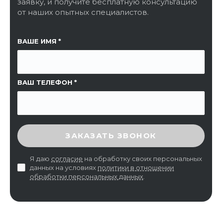
заявку, и получите бесплатную консультацию
от наших опытных специалистов.
ССЫЛКА НА СТРАНИЦУ
ВАШЕ ИМЯ
ВАШ ТЕЛЕФОН
ВВЕДИТЕ ПРОВЕРОЧНЫЙ КОД
ЗАКАЗАТЬ ЗВОНОК
Я даю
согласие
на обработку своих персональных
данных на условиях
политики в отношении
обработки персональных данных
.