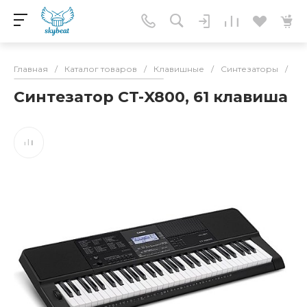
Главная
/
Каталог товаров
/
Клавишные
/
Синтезаторы
/
Си
Синтезатор CT-X800, 61 клавиша