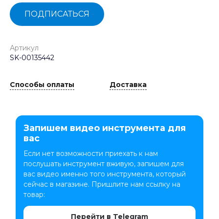
ПОДПИСАТЬСЯ
Артикул
SK-00135442
Способы оплаты
Доставка
Запишем видео инструмента для
вас
Если нет возможности приехать к нам
послушать инструмент вживую, запишем для
вас видео именно того инструмента, который
сейчас в магазине. Пришлите нам ссылку на
товар:
Перейти в Telegram