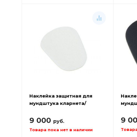
Наклейка защитная для
Накле
мундштука кларнета/
мундш
саксофона SELMER 1729C
саксо
9 0
9 000
руб.
Товара
Товара пока нет в наличии