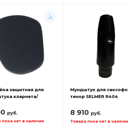
йка защитная для
Мундштук для саксофо
тука кларнета/
тенор SELMER R404
фона SELMER 1729B
00
8 910
руб.
руб.
 пока нет в наличии
Товара пока нет в наличи