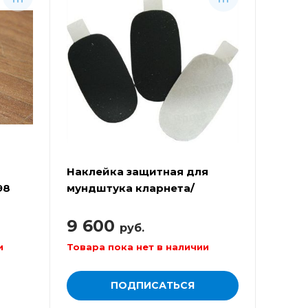
Наклейка защитная для
98
мундштука кларнета/
саксофона SELMER 1729
9 600
руб.
и
Товара пока нет в наличии
ПОДПИСАТЬСЯ