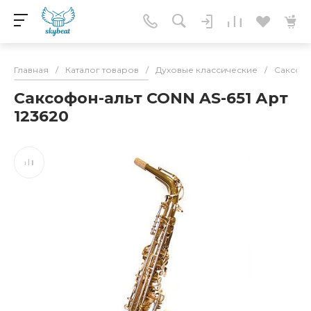
Главная
/
Каталог товаров
/
Духовые классические
/
Саксоф
Саксофон-альт CONN AS-651 Арт
123620