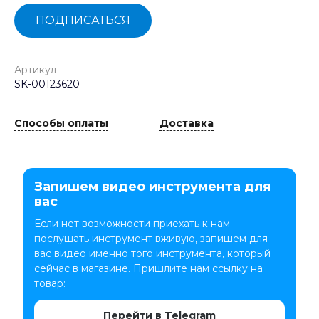
ПОДПИСАТЬСЯ
Артикул
SK-00123620
Способы оплаты
Доставка
Запишем видео инструмента для
вас
Если нет возможности приехать к нам
послушать инструмент вживую, запишем для
вас видео именно того инструмента, который
сейчас в магазине. Пришлите нам ссылку на
товар:
Перейти в Telegram