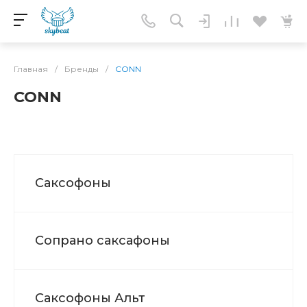
Главная
/
Бренды
/
CONN
CONN
Саксофоны
Сопрано саксафоны
Саксофоны Альт