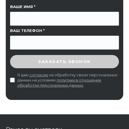
ССЫЛКА НА СТРАНИЦУ
ВАШЕ ИМЯ
ВАШ ТЕЛЕФОН
ВВЕДИТЕ ПРОВЕРОЧНЫЙ КОД
ЗАКАЗАТЬ ЗВОНОК
Я даю
согласие
на обработку своих персональных
данных на условиях
политики в отношении
обработки персональных данных
.