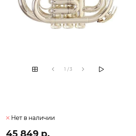
‹
›
1
/
3
Нет в наличии
45 849 р.