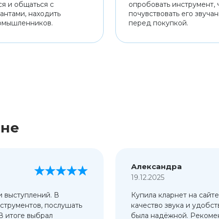
ся и общаться с
опробовать инструмент, 
антами, находить
почувствовать его звуча
омышленников.
перед покупкой.
ине
Александра
19.12.2025
и выступлений. В
Купила кларнет на сайте
струментов, послушать
качество звука и удобст
 В итоге выбрал
была надёжной. Рекомен