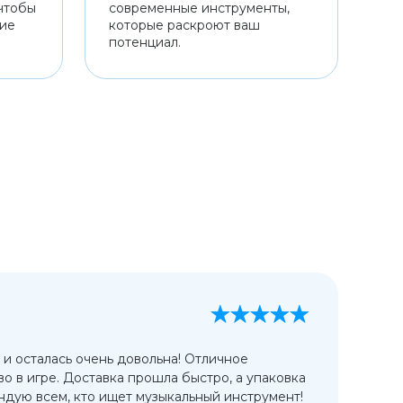
чтобы
современные инструменты,
ние
которые раскроют ваш
потенциал.
А
13
 и осталась очень довольна! Отличное
Ис
во в игре. Доставка прошла быстро, а упаковка
сп
дую всем, кто ищет музыкальный инструмент!
от