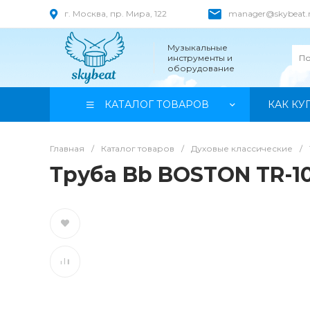
г. Москва, пр. Мира, 122
manager@skybeat.
Музыкальные
инструменты и
оборудование
КАТАЛОГ ТОВАРОВ
КАК КУ
Главная
/
Каталог товаров
/
Духовые классические
/
Труба Bb BOSTON TR-1