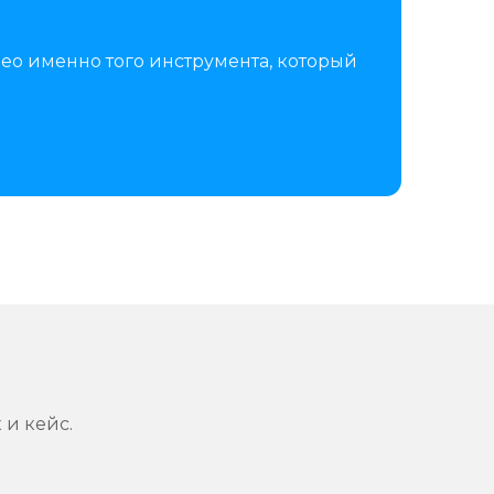
ео именно того инструмента, который
 и кейс.