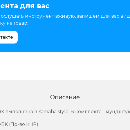
ента для вас
послушать инструмент вживую, запишем для вас вид
у на товар:
нтакте
Описание
 выполнена в Yamaha style. В комплекте - мундштук
/BK (Пр-во КНР)