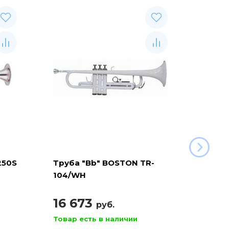
250S
Труба "Bb" BOSTON TR-
Труба
104/WH
104/R
16 673
16 
руб.
Товар есть в наличии
Товар