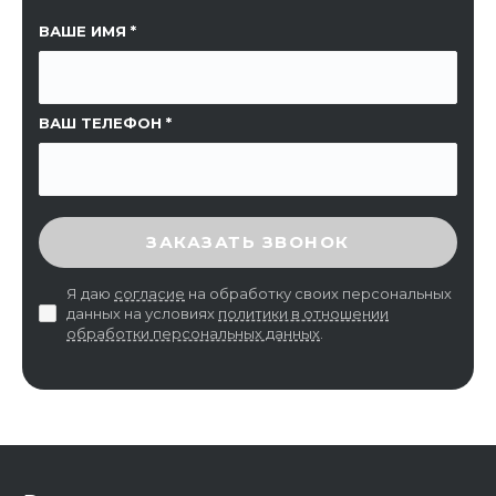
ССЫЛКА НА СТРАНИЦУ
ВАШЕ ИМЯ
ВАШ ТЕЛЕФОН
ВВЕДИТЕ ПРОВЕРОЧНЫЙ КОД
ЗАКАЗАТЬ ЗВОНОК
Я даю
согласие
на обработку своих персональных
данных на условиях
политики в отношении
обработки персональных данных
.