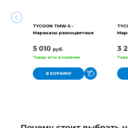
TYCOON TMW-S -
TYC
Маракасы разноцветные
Мара
нат
5 010
3 
руб.
Товар есть в наличии
Това
В КОРЗИНУ
Почему стоит выбрать н