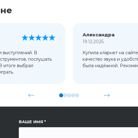
ине
Александра
19.12.2025
и выступлений. В
Купила кларнет на сайте
струментов, послушать
качество звука и удобст
 В итоге выбрал
была надёжной. Рекомен
грать.
ССЫЛКА НА СТРАНИЦУ
ВАШЕ ИМЯ