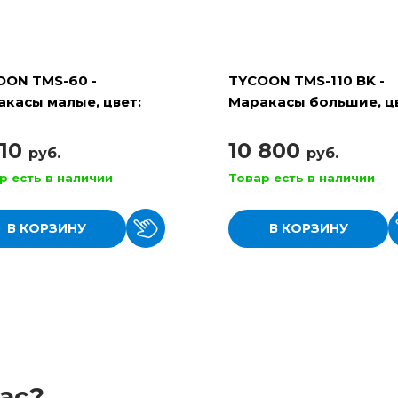
OON TMS-60 -
TYCOON TMS-110 BK -
касы малые, цвет:
Маракасы большие, цв
уральный
черный
210
10 800
руб.
руб.
р есть в наличии
Товар есть в наличии
В КОРЗИНУ
В КОРЗИНУ
ас?