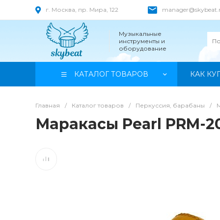
г. Москва, пр. Мира, 122
manager@skybeat.
Музыкальные
инструменты и
оборудование
КАТАЛОГ ТОВАРОВ
КАК КУ
Главная
/
Каталог товаров
/
Перкуссия, барабаны
/
Маракасы Pearl PRM-2