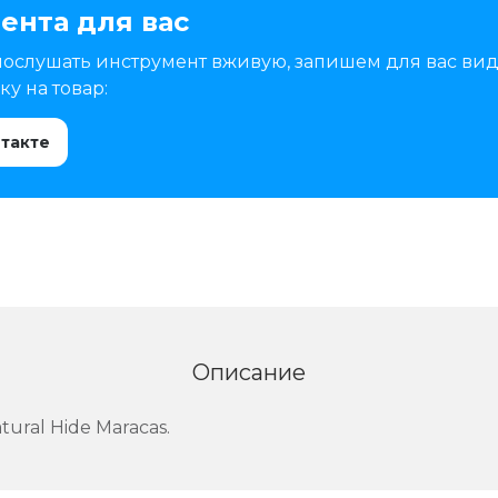
ента для вас
послушать инструмент вживую, запишем для вас вид
у на товар:
нтакте
Описание
ural Hide Maracas.