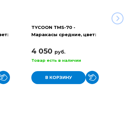
TYCOON TMS-70 -
TYCOO
ет:
Маракасы средние, цвет:
Марак
натуральный
4 050
2 7
руб.
Товар есть в наличии
Товар
В КОРЗИНУ