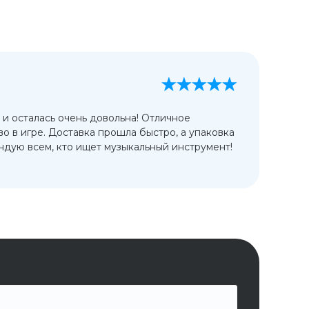
А
13
 и осталась очень довольна! Отличное
Ис
во в игре. Доставка прошла быстро, а упаковка
сп
дую всем, кто ищет музыкальный инструмент!
от
ко