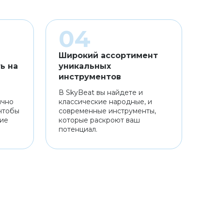
Широкий ассортимент
ь на
уникальных
инструментов
В SkyBeat вы найдете и
ично
классические народные, и
чтобы
современные инструменты,
ние
которые раскроют ваш
потенциал.