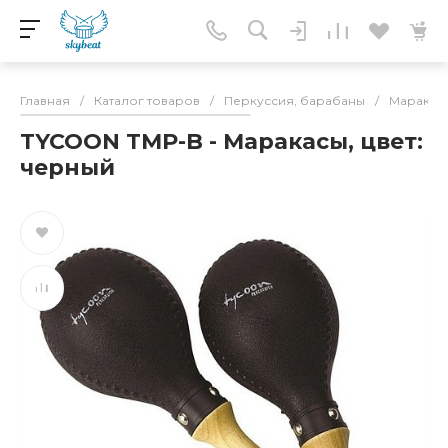
Главная
/
Каталог товаров
/
Перкуссия, барабаны
/
Маракас
TYCOON TMP-B - Маракасы, цвет:
черный