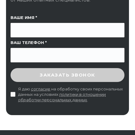
ССЫЛКА НА СТРАНИЦУ
ВАШЕ ИМЯ
ВАШ ТЕЛЕФОН
ВВЕДИТЕ ПРОВЕРОЧНЫЙ КОД
ЗАКАЗАТЬ ЗВОНОК
Я даю
согласие
на обработку своих персональных
данных на условиях
политики в отношении
обработки персональных данных
.