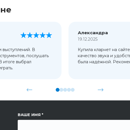
ине
Александра
19.12.2025
и выступлений. В
Купила кларнет на сайте
струментов, послушать
качество звука и удобст
 В итоге выбрал
была надёжной. Рекомен
грать.
ССЫЛКА НА СТРАНИЦУ
ВАШЕ ИМЯ