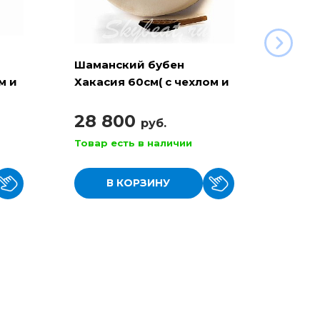
Шаманский бубен
Шама
м и
Хакасия 60см( с чехлом и
Хакас
колотушкой)
чехло
28 800
29 
руб.
Товар есть в наличии
Товар
В КОРЗИНУ