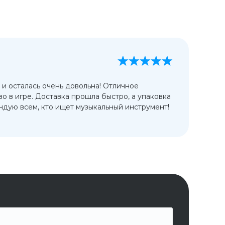
А
13
 и осталась очень довольна! Отличное
Ис
во в игре. Доставка прошла быстро, а упаковка
сп
дую всем, кто ищет музыкальный инструмент!
от
ко