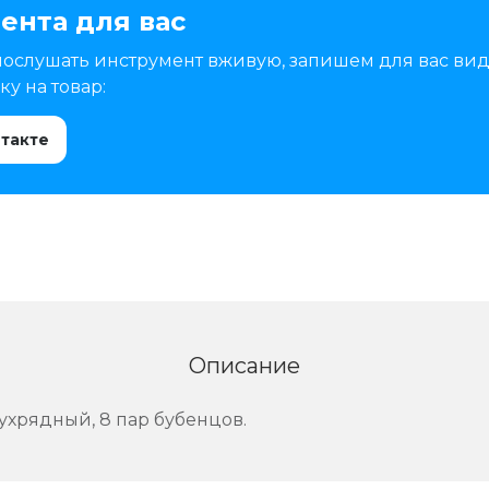
ента для вас
послушать инструмент вживую, запишем для вас вид
у на товар:
нтакте
Описание
ухрядный, 8 пар бубенцов.