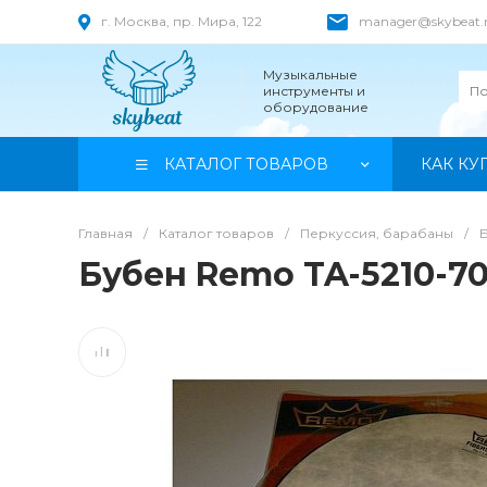
г. Москва, пр. Мира, 122
manager@skybeat.
Музыкальные
инструменты и
оборудование
КАТАЛОГ ТОВАРОВ
КАК КУ
Главная
/
Каталог товаров
/
Перкуссия, барабаны
/
Бубен Remo TA-5210-7