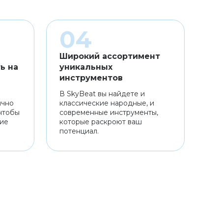
Широкий ассортимент
ь на
уникальных
инструментов
В SkyBeat вы найдете и
ично
классические народные, и
чтобы
современные инструменты,
ние
которые раскроют ваш
потенциал.