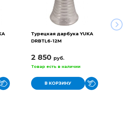
KA
Турецкая дарбука YUKA
Туре
DRBTL6-12M
DRBT
2 850
2 3
руб.
Товар есть в наличии
Товар
В КОРЗИНУ