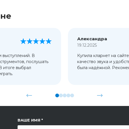
ине
Александра
19.12.2025
и выступлений. В
Купила кларнет на сайте
струментов, послушать
качество звука и удобст
 В итоге выбрал
была надёжной. Рекомен
грать.
ССЫЛКА НА СТРАНИЦУ
ВАШЕ ИМЯ