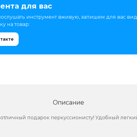
ента для вас
послушать инструмент вживую, запишем для вас вид
у на товар:
нтакте
Описание
 отличный подарок перкуссионисту! Удобный легки