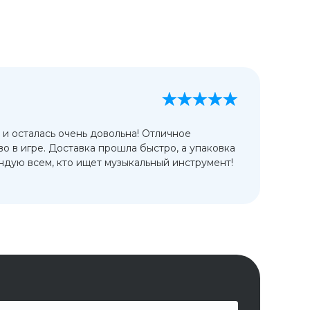
А
13
 и осталась очень довольна! Отличное
Ис
во в игре. Доставка прошла быстро, а упаковка
сп
дую всем, кто ищет музыкальный инструмент!
от
ко