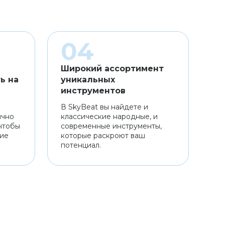
Широкий ассортимент
ь на
уникальных
инструментов
В SkyBeat вы найдете и
ично
классические народные, и
чтобы
современные инструменты,
ние
которые раскроют ваш
потенциал.