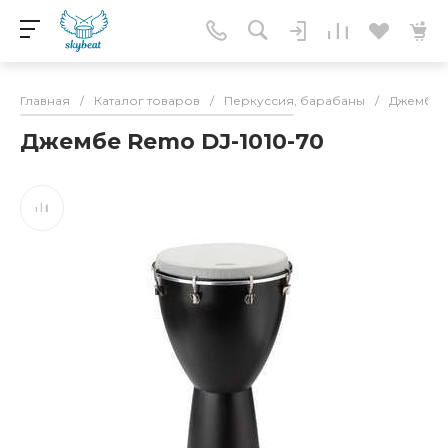
Главная
/
Каталог товаров
/
Перкуссия, барабаны
/
Джембе
Джембе Remo DJ-1010-70