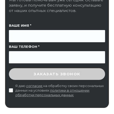
заявку, и получите бесплатную консультацию
от наших опытных специалистов.
ССЫЛКА НА СТРАНИЦУ
ВАШЕ ИМЯ
ВАШ ТЕЛЕФОН
ВВЕДИТЕ ПРОВЕРОЧНЫЙ КОД
ЗАКАЗАТЬ ЗВОНОК
Я даю
согласие
на обработку своих персональных
данных на условиях
политики в отношении
обработки персональных данных
.