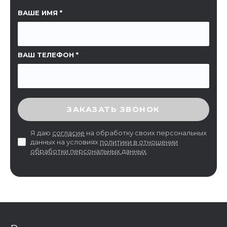
ССЫЛКА НА СТРАНИЦУ
ВАШЕ ИМЯ
ВАШ ТЕЛЕФОН
ВВЕДИТЕ ПРОВЕРОЧНЫЙ КОД
ЗАКАЗАТЬ ЗВОНОК
Я даю
согласие
на обработку своих персональных
данных на условиях
политики в отношении
обработки персональных данных
.