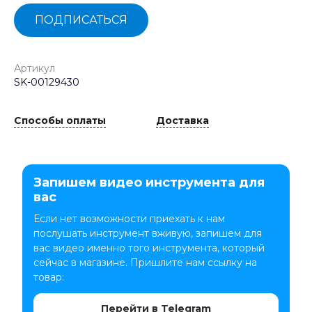
ПОДПИСАТЬСЯ
Артикул
SK-00129430
Способы оплаты
Доставка
Запишем видео инструмента для
вас
Если нет возможности приехать к нам
послушать инструмент вживую, запишем для
вас видео именно того инструмента, который
сейчас в магазине. Пришлите нам ссылку на
товар:
Перейти в Telegram