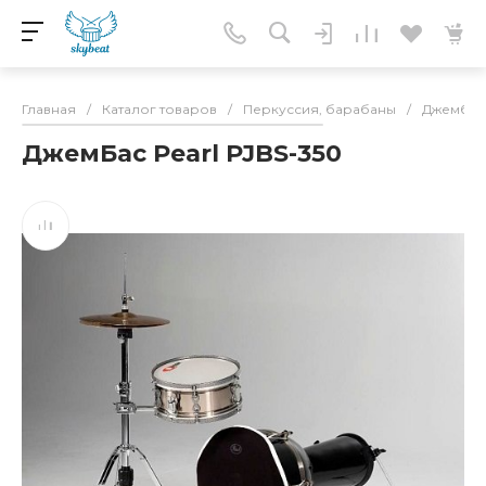
Главная
/
Каталог товаров
/
Перкуссия, барабаны
/
Джембе
ДжемБас Pearl PJBS-350