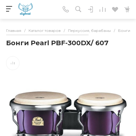
Главная
/
Каталог товаров
/
Перкуссия, барабаны
/
Бонги
/
Бонги Pearl PBF-300DX/ 607