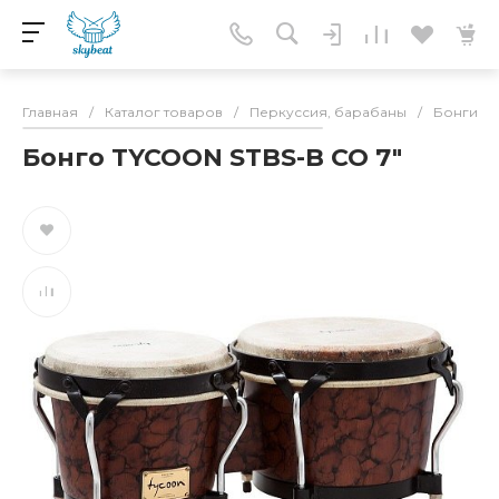
Главная
/
Каталог товаров
/
Перкуссия, барабаны
/
Бонги
/
Бонго TYCOON STBS-B CO 7"