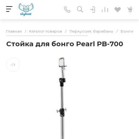
Главная
/
Каталог товаров
/
Перкуссия, барабаны
/
Бонги
/
Стойка для бонго Pearl PB-700